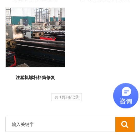
注塑机螺杆料筒修复
共
1
页
3
条记录