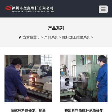
T
o
g
产品系列
g
l
当前位置：
>
产品系列
>
螺杆加工维修系列
>
e
n
a
v
i
g
a
t
i
o
n
旧螺杆料筒修复、翻新
挤出机料筒螺杆炮筒修复