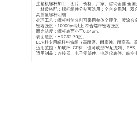
注塑机螺杆
加工、图片、价格、厂家、咨询金鑫 全国
材质搭配：螺杆组件分别可选用：全合金系列、双
高质量螺杆明细
处理工艺：螺杆料筒分别可采用整体全硬化、喷涂合
密著强度：10000psi以上.符合螺杆密著强度
面光洁度：螺杆表面小于0.04um.
表面硬度：HRC62-70度。
LCP料专用螺杆料筒组（高耐磨、耐腐蚀、耐高温、
适用范围：加玻纤LCP料，也可成型PA尼龙料、PES
适用制品：连接器、电子零部件、电器仪表件、航空