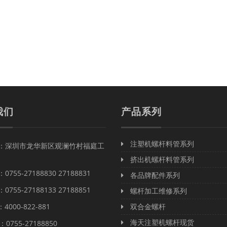
我们
产品系列
注塑机螺杆料管系列
址：深圳市龙华新区观澜竹村福庭工
挤出机螺杆料管系列
755-27188830 27188831
各品牌配件系列
755-27188133 27188851
螺杆加工维修系列
000-822-881
双合金螺杆
海天注塑机螺杆现货
0755-27188850