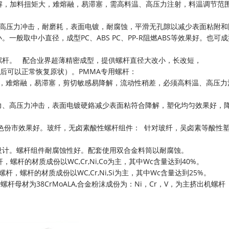
解，加料扭矩大，难熔融，易滞塞，需高料温、高压力注射，料温调节范
高压力冲击，耐磨耗，表面电镀，耐腐蚀，平滑无孔隙以减少表面粘附和
般取中小直径，成型PC、ABS PC、PP-R阻燃ABS等效果好。也可
螺杆。 配合业界超薄精密成型，提供螺杆直径大改小，长改短，
改造后可以正常恢复原状）。PMMA专用螺杆：
，难熔融，易滞塞，剪切敏感易降解，流动性稍差，必须高料温、高压力
力、高压力冲击，表面电镀硬鉻减少表面粘符合降解，塑化均匀效果好，
BS加色份市效果好。玻纤，无卤素酸性螺杆组件： 针对玻纤，吴卤素等酸性
设计。螺杆组件耐腐蚀性好。配套使用双合金料筒以耐腐蚀。
螺杆的材质成份以WC,Cr,Ni,Co为主，其中Wc含量达到40%。
杆，螺杆的材质成份以WC,Cr,Ni,Si为主，其中Wc含量达到25%。
母材为38CrMoALA,合金粉沫成份为：Ni，Cr，V，为主
挤出机螺杆