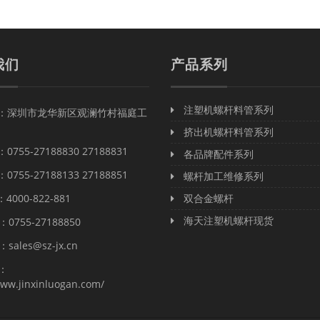
我们
产品系列
注塑机螺杆料管系列
址：深圳市龙华新区观澜竹村福庭工
挤出机螺杆料管系列
755-27188830 27188831
各品牌配件系列
755-27188133 27188851
螺杆加工维修系列
000-822-881
双合金螺杆
海天注塑机螺杆现货
0755-27188850
：
sales@sz-jx.cn
：
www.jinxinluogan.com/