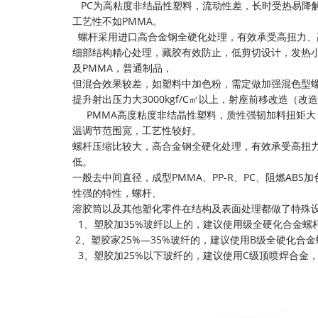
PC为高粘度非结晶性塑料，流动性差，长时受热易降
工艺性不如PMMA。
螺杆采用进口高合金钢全硬化处理，有效承受高扭力、
细部结构精心处理，藏胶有效防止，低剪切设计，发热小。一
及PMMA，普通制品，
但混合效果较差，如塑料中加色粉，需定做加强混色型
提升射出压力大3000kgf/C㎡以上，射座前移改造（
PMMA高度粘度非结晶性塑料，质性强韧加料扭矩大
温调节范围宽，工艺性较好。
螺杆压缩比较大，高合金钢全硬化处理，有效承受高扭
低。
一般去中间直径，成型PMMA、PP-R、PC、阻燃A
性强的特性，螺杆、
溶胶筒以及其他塑化零件在结构及表面处理都做了特殊
1、塑胶加35%玻纤以上的，建议使用级全硬化合金螺杆，
2、塑胶家25%—35%玻纤的，建议使用B级全硬化合金螺
3、塑胶加25%以下玻纤的，建议使用C级顶喷焊合金，螺杆