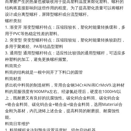
而摩擦产生的热量也被吸收用于提高塑料温度来熔化塑料。螺杆的
结构将直接影响到这些作用的程度。为了提高塑化质量可以将螺杆
设计成分离型螺杆，屏障型螺杆或分流型螺杆。
螺杆类别
1. 渐变开 渐变型螺杆特点：压缩段较长，塑化时能量转换缓和，多
用于PVC等热稳定性差的塑料。
2. 突变型 突变型螺杆特点：压缩段较短，塑化时能量转换较剧烈，
多用于聚烯烃、PA等结晶型塑料
3. 通用型 通用型螺杆特点：适应性比较强的通用型螺杆，可适应多
种塑料的加工，避免更换螺杆频繁。
料筒简介
料筒的结构就是一根中间开了下料口的圆管
料筒材质
挤出机中料筒的制造材料，常用合金钢34CrAINi和CrMoV9.这种材
料的屈服强度有900MPa左右。经渗氮处理后，硬度在1000HV以
上，既耐磨又有良好的抗腐蚀性。碳化钨合金料筒、碳化钨合金
+铬合金料筒、碳化钨合金+铬合金+镍合金料筒，选用Material合
金刚为基材，内孔浇铸上述合金，提高料筒的耐磨损、耐腐蚀性
能。
料筒日常维护
1. 料筒螺杆未达到预先设置温度时，切勿启动机器、