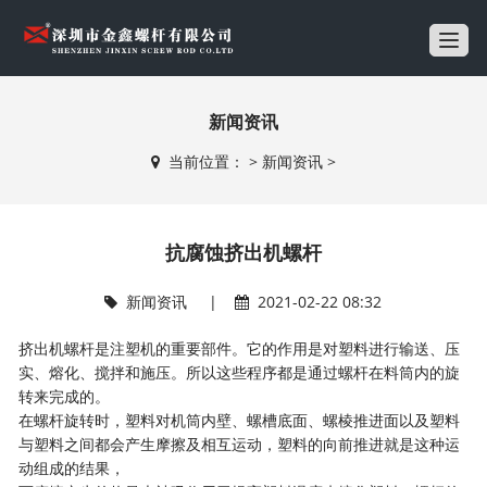
T
o
g
新闻资讯
g
l
当前位置：
>
新闻资讯
>
e
n
a
抗腐蚀挤出机螺杆
v
i
新闻资讯
|
2021-02-22 08:32
g
a
挤出机螺杆
是注塑机的重要部件。它的作用是对塑料进行输送、压
t
实、熔化、搅拌和施压。所以这些程序都是通过螺杆在料筒内的旋
i
转来完成的。
o
在螺杆旋转时，塑料对机筒内壁、螺槽底面、螺棱推进面以及塑料
n
与塑料之间都会产生摩擦及相互运动，塑料的向前推进就是这种运
动组成的结果，